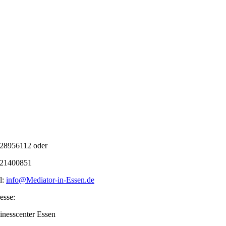
28956112 oder
21400851
l:
info@Mediator-in-Essen.de
esse:
inesscenter Essen